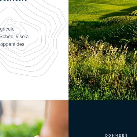
gricole
School vise à
eloppant des
DONNÉES