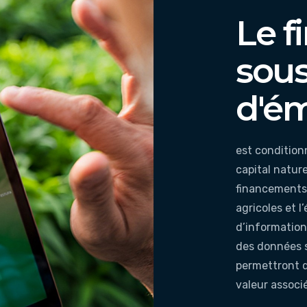
Le 
sou
d'ém
est conditionn
capital nature
financements 
agricoles et 
d’information
des données s
permettront d
valeur associ